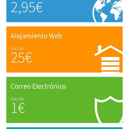
2,95€
Alojamiento Web
desde
25€
Correo Electrónico
desde
1€