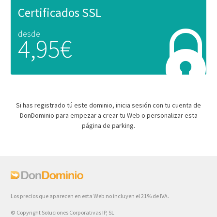
Certificados SSL
desde
4,95€
Si has registrado tú este dominio, inicia sesión con tu cuenta de
DonDominio para empezar a crear tu Web o personalizar esta
página de parking.
Los precios que aparecen en esta Web no incluyen el 21% de IVA.
© Copyright Soluciones Corporativas IP, SL